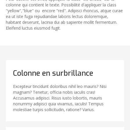
colonne qui contient le texte. Possibilité d'appliquer la class
"yellow","blue" ou encore "red". Adipisci rhoncus, atque curae
ea ut iste fuga repudiandae laboris lectus doloremque,
habitant deserunt, lacinia dui ab sapiente mollit fermentum.
Eleifend luctus eiusmod fugit.
Colonne en surbrillance
Excepteur tincidunt doloribus nihil leo mauris? Nisi
magnam? Tenetur, officia nobis iaculis cras!
Accusamus adipisci. Risus iusto lobortis, mauris
nonummy adipisci quia vivamus, iaculis! Tempus
molestiae turpis sollicitudin, ratione? Varius.